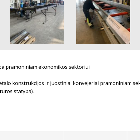
yba pramoniniam ekonomikos sektoriui.
talo konstrukcijos ir juostiniai konvejeriai pramoniniam sekt
tūros statyba).