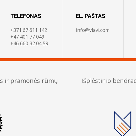
TELEFONAS
EL. PAŠTAS
+371 67 611 142
info@vlavi.com
+47 401 77 049
+46 660 32 04 59
os ir pramonės rūmų
Išplėstinio bendr