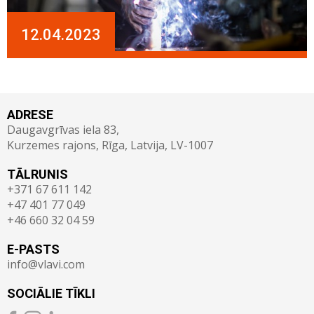
12.04.2023
ADRESE
Daugavgrīvas iela 83,
Kurzemes rajons, Rīga, Latvija, LV-1007
TĀLRUNIS
+371 67 611 142
+47 401 77 049
+46 660 32 04 59
E-PASTS
info@vlavi.com
SOCIĀLIE TĪKLI