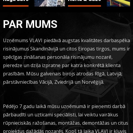
PAR MUMS
Uzņēmums VLAVI piedāvā augstas kvalitātes darbaspēka
risinājumus Skandināvijā un citos Eiropas tirgos, mums ir
spēcīgas zināšanas personāla risinājumu nozarē,
pieredze un dziļa izpratne par katra konkrētā klienta
prasībām. Mūsu galvenais birojs atrodas Rīgā, Latvijā;
pārstāvniecības Vācijā, Zviedrijā un Norvēģijā.
Pēdējo 7 gadu laikā mūsu uzņēmumā ir pieņemti darbā
pārbaudīti un uzticami speciālisti, lai veiktu vairākus
rūpnieciskās ražošanas, montāžas, demontāžas un citus
projektus dažādās nozarēs. Kopš tā laika VLAVI ir kļuvis