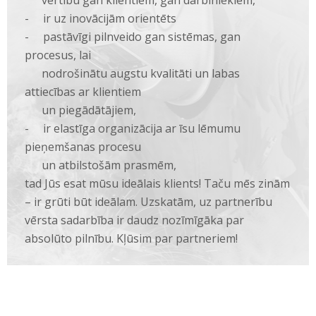
vērtību gan klientiem, gan darbiniekiem,
- ir uz inovācijām orientēts
- pastāvīgi pilnveido gan sistēmas, gan
procesus, lai
nodrošinātu augstu kvalitāti un labas
attiecības ar klientiem
un piegādātājiem,
- ir elastīga organizācija ar īsu lēmumu
pieņemšanas procesu
un atbilstošām prasmēm,
tad Jūs esat mūsu ideālais klients! Taču mēs zinām
– ir grūti būt ideālam. Uzskatām, uz partnerību
vērsta sadarbība ir daudz nozīmīgāka par
absolūto pilnību. Kļūsim par partneriem!