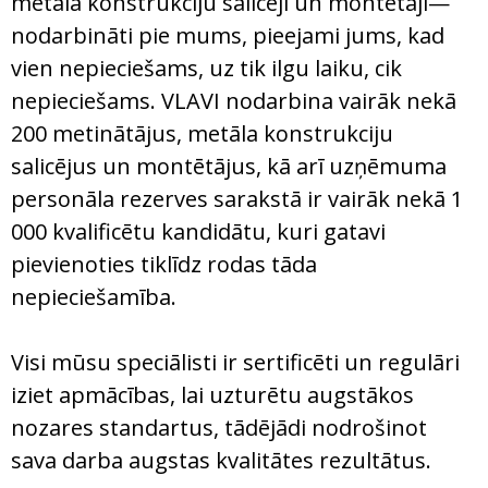
metāla konstrukciju salicēji un montētāji—
nodarbināti pie mums, pieejami jums, kad
vien nepieciešams, uz tik ilgu laiku, cik
nepieciešams. VLAVI nodarbina vairāk nekā
200 metinātājus, metāla konstrukciju
salicējus un montētājus, kā arī uzņēmuma
personāla rezerves sarakstā ir vairāk nekā 1
000 kvalificētu kandidātu, kuri gatavi
pievienoties tiklīdz rodas tāda
nepieciešamība.
Visi mūsu speciālisti ir sertificēti un regulāri
iziet apmācības, lai uzturētu augstākos
nozares standartus, tādējādi nodrošinot
sava darba augstas kvalitātes rezultātus.