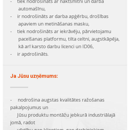
-
tiek nodrošināts ar naktsmītni un darba
automašīnu,
-
ir nodrošināts ar darba apģērbu, drošības
apaviem un metināšanas masku,
-
tiek nodrošināts ar iekrāvēju, pārvietojamu
pacelšanas platformu, tilta celtni, augstkāpēja,
kā arī karsto darbu licenci un ID06,
-
ir apdrošināts.
Ja Jūsu uzņēmums:
- nodrošina augstas kvalitātes ražošanas
pakalpojumus un
Jūsu produktu montāžu jebkurā industriālajā
jomā, radot