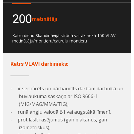
200
metinātāji
Katru dienu Skandināvijā strādā vairāk nekā 150 VLAVI
metinātāju/montieru/cauruļu montieru
Katrs VLAVI darbinieks:
-
ir sertificēts un pārbaudīts darbam darbnīcā un
būvlaukumā saskaņā ar ISO 9606-1
(MIG/MAG/MMA/TIG),
-
runā angļu valodā B1 vai augstākā līmenī,
-
prot lasīt rasējumus (gan plakanus, gan
izometriskus),