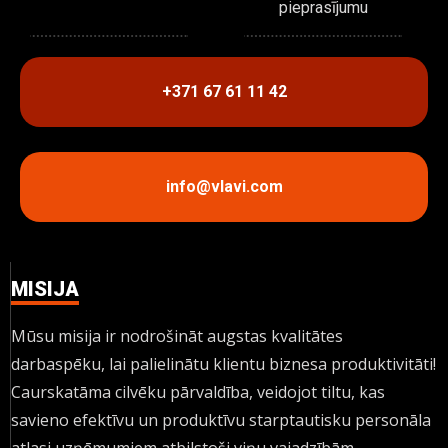
pieprasījumu
+371 67 61 11 42
info@vlavi.com
MISIJA
Mūsu misija ir nodrošināt augstas kvalitātes
darbaspēku, lai palielinātu klientu biznesa produktivitāti!
Caurskatāma cilvēku pārvaldība, veidojot tiltu, kas
savieno efektīvu un produktīvu starptautisku personāla
atlasi uzņēmumiem atbilstoši viņu vajadzībām.