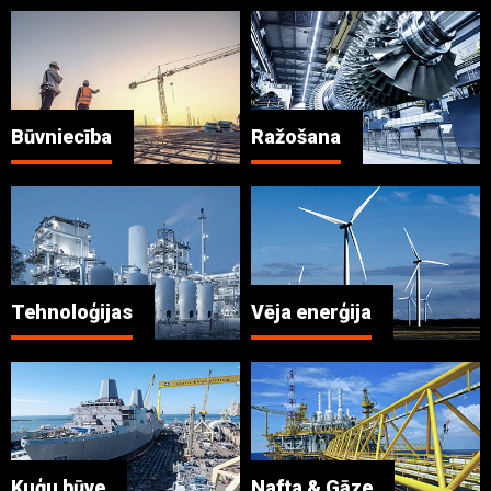
Būvniecība
Ražošana
Tehnoloģijas
Vēja enerģija
Kuģu būve
Nafta & Gāze