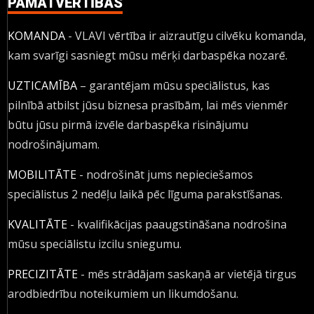
PAMATVĒRTĪBAS
KOMANDA
- VLAVI vērtība ir aizrautīgu cilvēku komanda,
kam svarīgi sasniegt mūsu mērķi darbaspēka nozarē.
UZTICAMĪBA
– garantējam mūsu speciālistus, kas
pilnībā atbilst jūsu biznesa prasībām, lai mēs vienmēr
būtu jūsu pirmā izvēle darbaspēka risinājumu
nodrošinājumam.
MOBILITĀTE
- nodrošināt jums nepieciešamos
speciālistus 2 nedēļu laikā pēc līguma parakstīšanas.
KVALITĀTE
- kvalifikācijas paaugstināšana nodrošina
mūsu speciālistu izcilu sniegumu.
PRECIZITĀTE
- mēs strādājam saskaņā ar vietējā tirgus
arodbiedrību noteikumiem un likumdošanu.