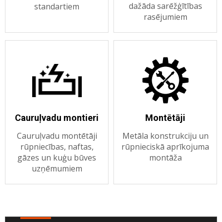
dažāda sarēžģītības
standartiem
rasējumiem
Cauruļvadu montieri
Montētāji
Cauruļvadu montētāji
Metāla konstrukciju un
rūpniecības, naftas,
rūpnieciskā aprīkojuma
gāzes un kuģu būves
montāža
uzņēmumiem