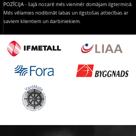
POZĪCIJA
- šajā nozarē mēs vienmēr domājam ilgtermiņā.
Mēs vēlamies nodibināt labas un ilgstošas attiecības ar
saviem klientiem un darbiniekiem.