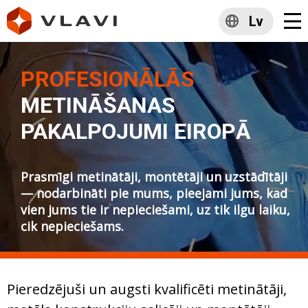
Lv
PROFESIONĀLĀS
METINĀŠANAS
PAKALPOJUMI EIROPĀ
Prasmīgi metinātāji, montētāji un uzstādītāji
— nodarbināti pie mums, pieejami jums, kad
vien jums tie ir nepieciešami, uz tik ilgu laiku,
cik nepieciešams.
Pieredzējuši un augsti kvalificēti metinātāji,