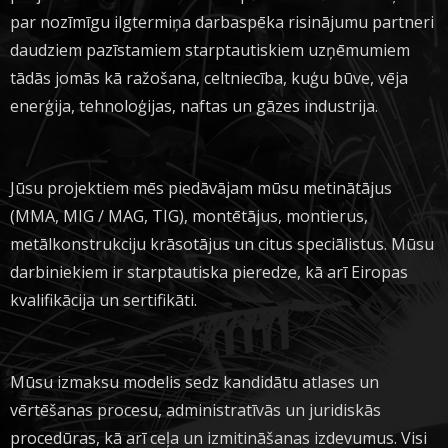
par nozīmīgu ilgtermiņa darbaspēka risinājumu partneri
daudziem pazīstamiem starptautiskiem uzņēmumiem
tādās jomās kā ražošana, celtniecība, kuģu būve, vēja
enerģija, tehnoloģijas, naftas un gāzes industrija.
Jūsu projektiem mēs piedāvājam mūsu metinātājus
(MMA, MIG / MAG, TIG), montētājus, montierus,
metālkonstrukciju krāsotājus un citus speciālistus. Mūsu
darbiniekiem ir starptautiska pieredze, kā arī Eiropas
kvalifikācija un sertifikāti.
Mūsu izmaksu modelis sedz kandidātu atlases un
vērtēšanas procesu, administratīvās un juridiskās
procedūras, kā arī ceļa un izmitināšanas izdevumus. Visi