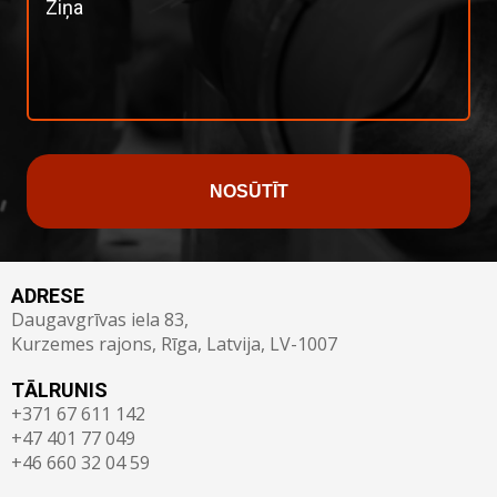
NOSŪTĪT
ADRESE
Daugavgrīvas iela 83,
Kurzemes rajons, Rīga, Latvija, LV-1007
TĀLRUNIS
+371 67 611 142
+47 401 77 049
+46 660 32 04 59