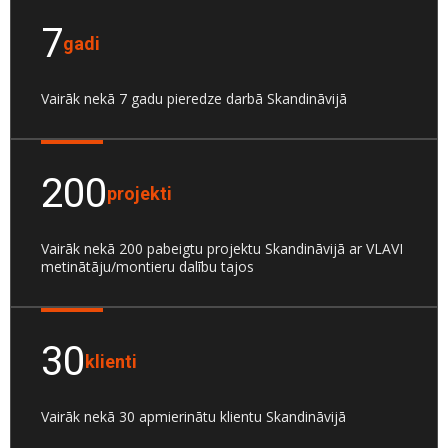
7
gadi
Vairāk nekā 7 gadu pieredze darbā Skandināvijā
200
projekti
Vairāk nekā 200 pabeigtu projektu Skandināvijā ar VLAVI
metinātāju/montieru dalību tajos
30
klienti
Vairāk nekā 30 apmierinātu klientu Skandināvijā