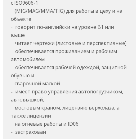
с
ISO
9606-1
(
MIG
/
MAG
/
MMA
/
TIG
) для работы в цеху и на
объекте
говорит по-английски на уровне B1 или
-
выше
читает чертежи (листовые и перспективные)
-
обеспечивается проживанием и рабочим
-
автомобилем
обеспечивается рабочей одеждой, защитной
-
обувью и
сварочной маской
имеет право управления автопогрузчиком,
-
автовышкой,
мостовым краном, лицензию верхолаза, а
также лицензии
на огневые работы и ID06
-
застрахован