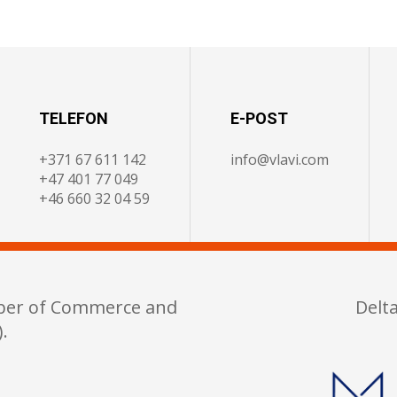
TELEFON
E-POST
+371 67 611 142
info@vlavi.com
+47 401 77 049
+46 660 32 04 59
ber of Commerce and
Delt
.