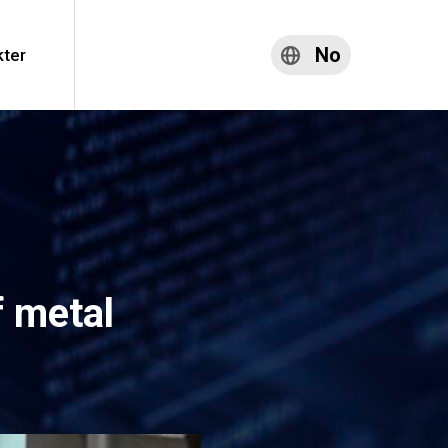
No
kter
f metal