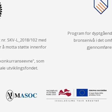
Program for dyptgående
t nr. SKV-L_2018/102 med
bronsenivå i det o
r å motta støtte innenfor
gjennomføres 
l konkurranseevne", som
ale utviklingsfondet.