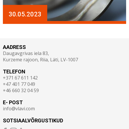
30.05.2023
AADRESS
Daugavgrivas iela 83,
Kurzeme rajoon, Riia, Läti, LV-1007
TELEFON
+371 67 611 142
+47 401 77 049
+46 660 32 04 59
E- POST
info@vlavi.com
SOTSIAALVÕRGUSTIKUD