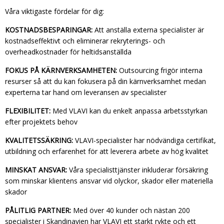
Våra viktigaste fördelar för dig:
KOSTNADSBESPARINGAR:
Att anställa externa specialister är
kostnadseffektivt och eliminerar rekryterings- och
overheadkostnader för heltidsanställda
FOKUS PÅ KÄRNVERKSAMHETEN:
Outsourcing frigör interna
resurser så att du kan fokusera på din kärnverksamhet medan
experterna tar hand om leveransen av specialister
FLEXIBILITET:
Med VLAVI kan du enkelt anpassa arbetsstyrkan
efter projektets behov
KVALITETSSÄKRING:
VLAVI-specialister har nödvändiga certifikat,
utbildning och erfarenhet för att leverera arbete av hög kvalitet
MINSKAT ANSVAR:
Våra specialisttjänster inkluderar försäkring
som minskar klientens ansvar vid olyckor, skador eller materiella
skador
PÅLITLIG PARTNER:
Med över 40 kunder och nästan 200
specialister i Skandinavien har VLAVI ett starkt rykte och ett