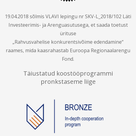
19.04.2018 sõlmis VLAVI lepingu nr SKV-L_2018/102 Läti
Investeerimis- ja Arenguasutusega, et saada toetust
ürituse
„Rahvusvahelise konkurentsivõime edendamine“
raames, mida kaasrahastab Euroopa Regionaalarengu
Fond.
Täiustatud koostööprogrammi
pronkstaseme liige