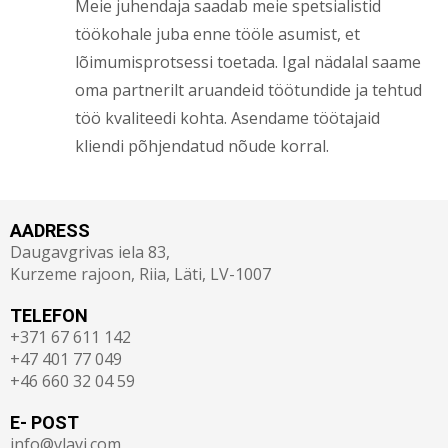
Meie juhendaja saadab meie spetsialistid
töökohale juba enne tööle asumist, et
lõimumisprotsessi toetada. Igal nädalal saame
oma partnerilt aruandeid töötundide ja tehtud
töö kvaliteedi kohta. Asendame töötajaid
kliendi põhjendatud nõude korral.
AADRESS
Daugavgrivas iela 83,
Kurzeme rajoon, Riia, Läti, LV-1007
TELEFON
+371 67 611 142
+47 401 77 049
+46 660 32 04 59
E- POST
info@vlavi.com