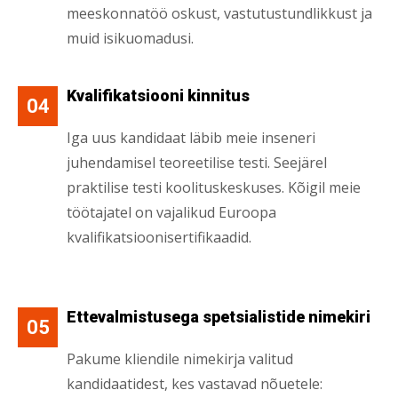
meeskonnatöö oskust, vastutustundlikkust ja
muid isikuomadusi.
Kvalifikatsiooni kinnitus
04
Iga uus kandidaat läbib meie inseneri
juhendamisel teoreetilise testi. Seejärel
praktilise testi koolituskeskuses. Kõigil meie
töötajatel on vajalikud Euroopa
kvalifikatsioonisertifikaadid.
Ettevalmistusega spetsialistide nimekiri
05
Pakume kliendile nimekirja valitud
kandidaatidest, kes vastavad nõuetele: