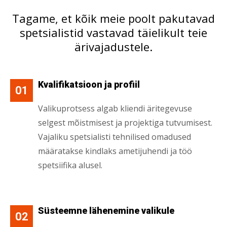
Tagame, et kõik meie poolt pakutavad
spetsialistid vastavad täielikult teie
ärivajadustele.
Kvalifikatsioon ja profiil
01
Valikuprotsess algab kliendi äritegevuse
selgest mõistmisest ja projektiga tutvumisest.
Vajaliku spetsialisti tehnilised omadused
määratakse kindlaks ametijuhendi ja töö
spetsiifika alusel.
Süsteemne lähenemine valikule
02