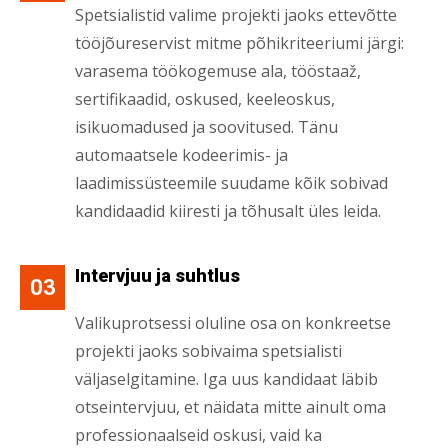
Spetsialistid valime projekti jaoks ettevõtte
tööjõureservist mitme põhikriteeriumi järgi:
varasema töökogemuse ala, tööstaaž,
sertifikaadid, oskused, keeleoskus,
isikuomadused ja soovitused. Tänu
automaatsele kodeerimis- ja
laadimissüsteemile suudame kõik sobivad
kandidaadid kiiresti ja tõhusalt üles leida.
Intervjuu ja suhtlus
03
Valikuprotsessi oluline osa on konkreetse
projekti jaoks sobivaima spetsialisti
väljaselgitamine. Iga uus kandidaat läbib
otseintervjuu, et näidata mitte ainult oma
professionaalseid oskusi, vaid ka