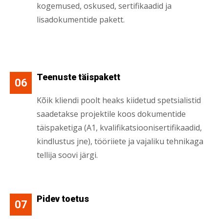
kogemused, oskused, sertifikaadid ja
lisadokumentide pakett.
Teenuste täispakett
06
Kõik kliendi poolt heaks kiidetud spetsialistid
saadetakse projektile koos dokumentide
täispaketiga (A1, kvalifikatsioonisertifikaadid,
kindlustus jne), tööriiete ja vajaliku tehnikaga
tellija soovi järgi.
Pidev toetus
07