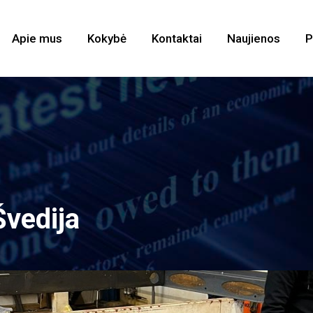
Apie mus
Kokybė
Kontaktai
Naujienos
P
Švedija