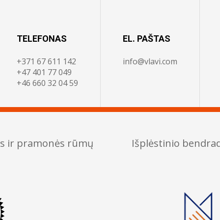
TELEFONAS
EL. PAŠTAS
+371 67 611 142
info@vlavi.com
+47 401 77 049
+46 660 32 04 59
os ir pramonės rūmų
Išplėstinio bendr