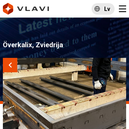
Lv
Överkalix, Zviedrija