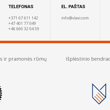
TELEFONAS
EL. PAŠTAS
+371 67 611 142
info@vlavi.com
+47 401 77 049
+46 660 32 04 59
os ir pramonės rūmų
Išplėstinio bendr