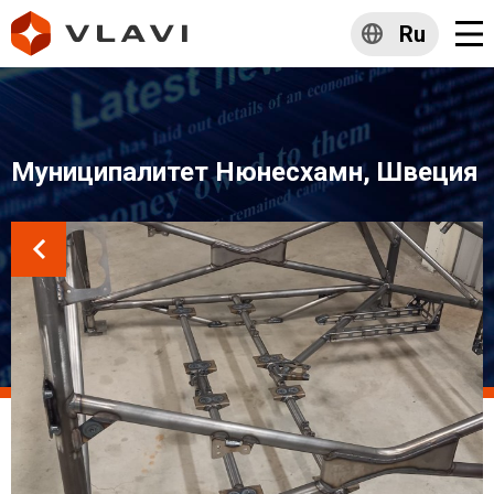
Ru
Муниципалитет Нюнесхамн, Швеция